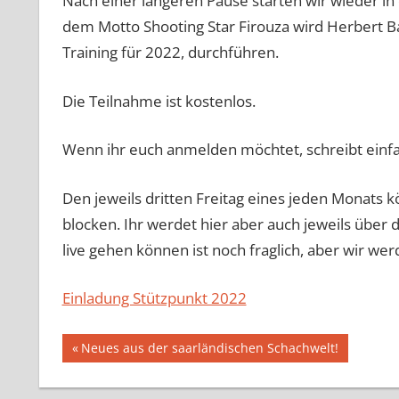
Nach einer längeren Pause starten wir wieder in 
dem Motto Shooting Star Firouza wird Herbert Ba
Training für 2022, durchführen.
Die Teilnahme ist kostenlos.
Wenn ihr euch anmelden möchtet, schreibt einfa
Den jeweils dritten Freitag eines jeden Monats k
blocken. Ihr werdet hier aber auch jeweils über 
live gehen können ist noch fraglich, aber wir wer
Einladung Stützpunkt 2022
Beitragsnavigation
Vorheriger
Neues aus der saarländischen Schachwelt!
Beitrag: