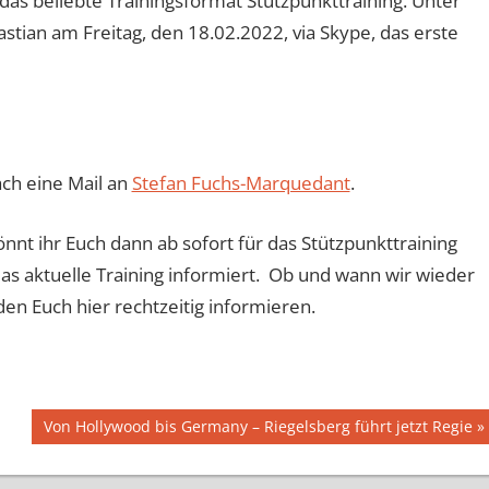
das beliebte Trainingsformat Stützpunkttraining. Unter
stian am Freitag, den 18.02.2022, via Skype, das erste
ch eine Mail an
Stefan Fuchs-Marquedant
.
önnt ihr Euch dann ab sofort für das Stützpunkttraining
das aktuelle Training informiert. Ob und wann wir wieder
den Euch hier rechtzeitig informieren.
Nächster
Von Hollywood bis Germany – Riegelsberg führt jetzt Regie
Beitrag: