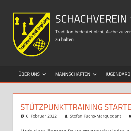
Zum
Inhalt
SCHACHVEREIN 
springen
Tradition bedeutet nicht, Asche zu 
zu halten
ÜBER UNS
MANNSCHAFTEN
JUGENDARB
STÜTZPUNKTTRAINING STARTE
6. Februar 2022
Stefan Fuchs-Marquedant