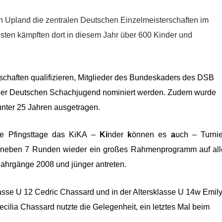
en Upland
die
zentralen
Deutschen
Einzelmeisterschaften
im
sten kämpften dort in diesem Jahr über 600 Kinder und
schaften qualifizieren, Mitglieder des Bundeskaders des DSB
 der Deutschen Schachjugend nominiert werden.
Zudem wurde
 unter 25 Jahren ausgetragen.
ie Pfingsttage das KiKA –
Ki
nder
k
önnen es
a
uch – Turnie
n neben 7 Runden wieder ein großes Rahmenprogramm auf all
Jahrgänge 2008 und jünger
antreten.
klasse U 12 Cedric Chassard und in der Altersklasse U 14w Emil
cilia Chassard nutzte die Gelegenheit, ein letztes Mal beim