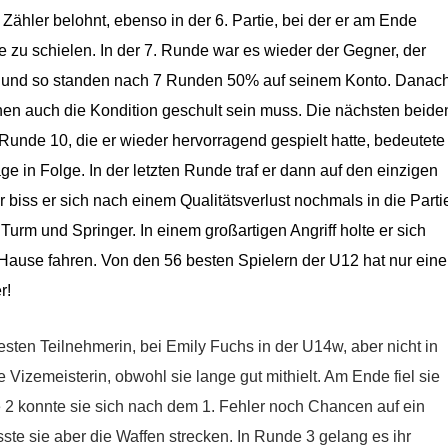
Zähler belohnt, ebenso in der 6. Partie, bei der er am Ende
be zu schielen. In der 7. Runde war es wieder der Gegner, der
g, und so standen nach 7 Runden 50% auf seinem Konto. Danac
en auch die Kondition geschult sein muss. Die nächsten beide
Runde 10, die er wieder hervorragend gespielt hatte, bedeutete
ge in Folge. In der letzten Runde traf er dann auf den einzigen
r biss er sich nach einem Qualitätsverlust nochmals in die Parti
urm und Springer. In einem großartigen Angriff holte er sich
 Hause fahren. Von den 56 besten Spielern der U12 hat nur eine
r!
esten Teilnehmerin, bei Emily Fuchs in der U14w, aber nicht in
e Vizemeisterin, obwohl sie lange gut mithielt. Am Ende fiel sie
 2 konnte sie sich nach dem 1. Fehler noch Chancen auf ein
te sie aber die Waffen strecken. In Runde 3 gelang es ihr