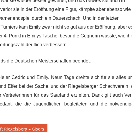
 war sie wieder besser gewertet, und das bewies sie auch in
8 verlor sie in der Eröffnung eine Figur, kämpfte aber ebenso wie
 Damenendspiel durch ein Dauerschach. Und in der letzten
rniers kam Emily zwar nicht so gut aus der Eröffnung, aber e
 4. Punkt in Emilys Tasche, bevor die Gegnerin wusste, wie ihr
ertungszahl deutlich verbessern.
nds die Deutschen Meisterschaften beendet.
er Cedric und Emily. Neun Tage drehte sich für sie al­les u
und Eifer bei der Sache, und der Riegelsberger Schachverein i
e Vertreterinnen für das Saarland erzielten. Dank gilt auch Ve
dant, die die Jugendlichen begleiteten und die notwendig
ft Riegelsberg – Gisors