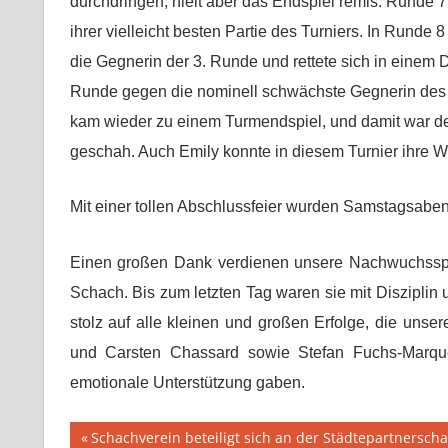
durchdringen, hielt aber das Endspiel remis. Runde 7
ihrer vielleicht besten Partie des Turniers. In Runde 
die Gegnerin der 3. Runde und rettete sich in einem
Runde gegen die nominell schwächste Gegnerin des Tu
kam wieder zu einem Turmendspiel, und damit war der
geschah. Auch Emily konnte in diesem Turnier ihre W
Mit einer tollen Abschlussfeier wurden Samstagsabe
Einen großen Dank verdienen unsere Nachwuchsspiel
Schach. Bis zum letzten Tag waren sie mit Disziplin 
stolz auf alle kleinen und großen Erfolge, die unser
und Carsten Chassard sowie Stefan Fuchs-Marque
emotionale Unterstützung gaben.
Beitragsnavigation
Vorheriger
Schachverein beteiligt sich an der Städtepartnerscha