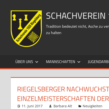
Zum
Inhalt
SCHACHVEREIN 
springen
Tradition bedeutet nicht, Asche zu 
zu halten
ÜBER UNS
MANNSCHAFTEN
JUGENDARB
RIEGELSBERGER NACHWUCHSTA
EINZELMEISTERSCHAFTEN DE
11. Juni 2017
Barbara Alt
Neuigkeiten