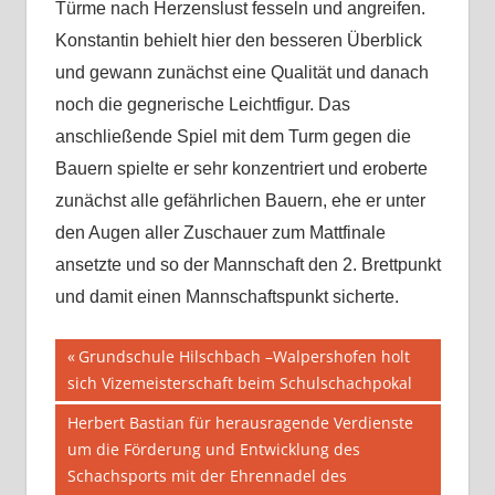
Türme nach Herzenslust fesseln und angreifen.
Konstantin behielt hier den besseren Überblick
und gewann zunächst eine Qualität und danach
noch die gegnerische Leichtfigur. Das
anschließende Spiel mit dem Turm gegen die
Bauern spielte er sehr konzentriert und eroberte
zunächst alle gefährlichen Bauern, ehe er unter
den Augen aller Zuschauer zum Mattfinale
ansetzte und so der Mannschaft den 2. Brettpunkt
und damit einen Mannschaftspunkt sicherte.
Beitragsnavigation
Vorheriger
Grundschule Hilschbach –Walpershofen holt
Beitrag:
sich Vizemeisterschaft beim Schulschachpokal
Nächster
Herbert Bastian für herausragende Verdienste
Beitrag:
um die Förderung und Entwicklung des
Schachsports mit der Ehrennadel des