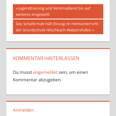
Beitragsnavigation
Vorheriger
Jugendtraining und Vereinsabend bis auf
Beitrag:
weiteres eingestellt
Nächster
Das Schäfermatt hält Einzug im Heimunterricht
Beitrag:
der Grundschule Hilschbach-Walpershofen
KOMMENTAR HINTERLASSEN
Du musst
angemeldet
sein, um einen
Kommentar abzugeben.
Anmelden