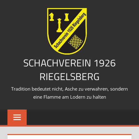
Zum
Inhalt
springen
SCHACHVEREIN 1926
RIEGELSBERG
Tradition bedeutet nicht, Asche zu verwahren, sondern
eine Flamme am Lodern zu halten