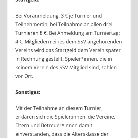
Bei Voranmeldung: 3 € je Turnier und
Teilnehmer:in, bei Teilnahme an allen drei
Turnieren 8 €. Bei Anmeldung am Turniertag:
4 €. Mitgliedern eines dem SSV angehörenden
Vereins wird das Startgeld dem Verein später
in Rechnung gestellt, Spieler*innen, die in
keinem Verein des SSV Mitglied sind, zahlen
vor Ort.
Sonstiges:
Mit der Teilnahme an diesem Turnier,
erklären sich die Spieler:innen, die Vereine,
Eltern und Betreuer*innen damit
einverstanden, dass die Altersklasse der