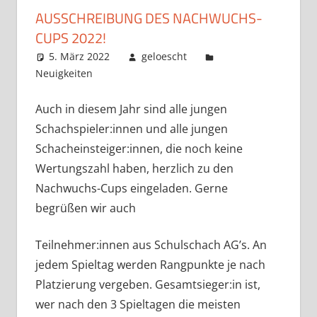
AUSSCHREIBUNG DES NACHWUCHS-
CUPS 2022!
5. März 2022
geloescht
Neuigkeiten
Kommentar hinterlassen
Auch in diesem Jahr sind alle jungen
Schachspieler:innen und alle jungen
Schacheinsteiger:innen, die noch keine
Wertungszahl haben, herzlich zu den
Nachwuchs-Cups eingeladen. Gerne
begrüßen wir auch
Teilnehmer:innen aus Schulschach AG’s. An
jedem Spieltag werden Rangpunkte je nach
Platzierung vergeben. Gesamtsieger:in ist,
wer nach den 3 Spieltagen die meisten