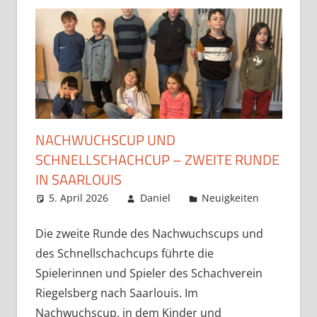
NACHWUCHSCUP UND
SCHNELLSCHACHCUP – ZWEITE RUNDE
IN SAARLOUIS
5. April 2026
Daniel
Neuigkeiten
Kommen
hinterla
Die zweite Runde des Nachwuchscups und
des Schnellschachcups führte die
Spielerinnen und Spieler des Schachverein
Riegelsberg nach Saarlouis. Im
Nachwuchscup, in dem Kinder und