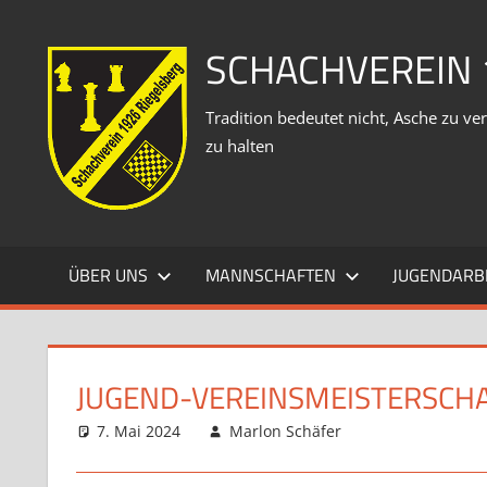
Zum
Inhalt
SCHACHVEREIN 
springen
Tradition bedeutet nicht, Asche zu 
zu halten
ÜBER UNS
MANNSCHAFTEN
JUGENDARB
JUGEND-VEREINSMEISTERSCHA
7. Mai 2024
Marlon Schäfer