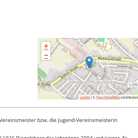
+
−
Leaflet
| ©
OpenStreetMap
contributor
Vereinsmeister bzw. die Jugend-Vereinsmeisterin
SV 1926 Riegelsberg der Jahrgänge 2004 und jünger. Es