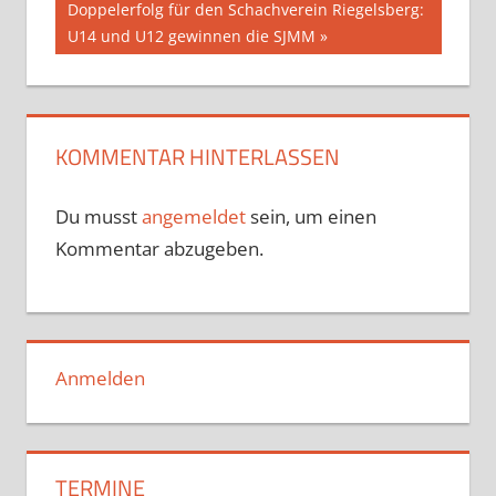
Nächster
Doppelerfolg für den Schachverein Riegelsberg:
Beitrag:
U14 und U12 gewinnen die SJMM
KOMMENTAR HINTERLASSEN
Du musst
angemeldet
sein, um einen
Kommentar abzugeben.
Anmelden
TERMINE