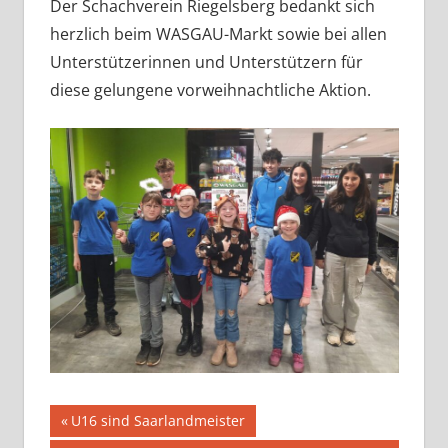
Der Schachverein Riegelsberg bedankt sich
herzlich beim WASGAU-Markt sowie bei allen
Unterstützerinnen und Unterstützern für
diese gelungene vorweihnachtliche Aktion.
Beitragsnavigation
Vorheriger
U16 sind Saarlandmeister
Beitrag: