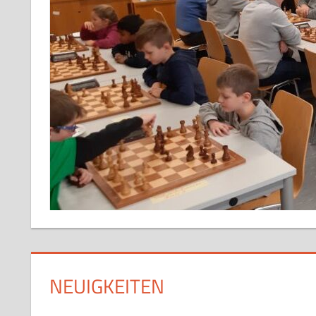
SBMM)
 den
den
m
NEUIGKEITEN