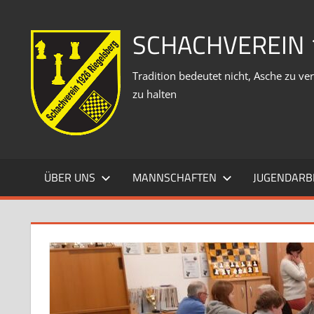
Zum
Inhalt
SCHACHVEREIN 
springen
Tradition bedeutet nicht, Asche zu 
zu halten
ÜBER UNS
MANNSCHAFTEN
JUGENDARB
LD
TEL