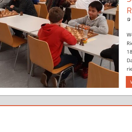
R
Wo
Ri
18
Da
ri