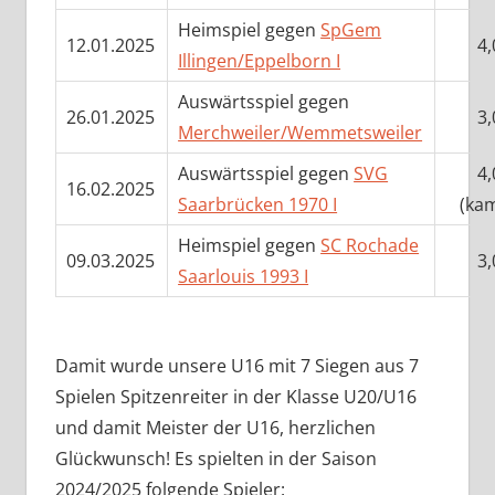
Heimspiel gegen
SpGem
12.01.2025
4,
Illingen/Eppelborn I
Auswärtsspiel gegen
26.01.2025
3,
Merchweiler/Wemmetsweiler
Auswärtsspiel gegen
SVG
4,
16.02.2025
Saarbrücken 1970 I
(kam
Heimspiel gegen
SC Rochade
09.03.2025
3,
Saarlouis 1993 I
Damit wurde unsere U16 mit 7 Siegen aus 7
Spielen Spitzenreiter in der Klasse U20/U16
und damit Meister der U16, herzlichen
Glückwunsch! Es spielten in der Saison
2024/2025 folgende Spieler: