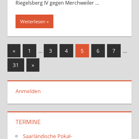
Riegelsberg IV gegen Merchweiler …
Weiterlesen
Seitennummerierung
Vorherige
«
1
…
3
4
5
6
7
…
Beiträge
der
Nächste
31
»
Beiträge
Beiträge
Anmelden
TERMINE
Saarländische Pokal-